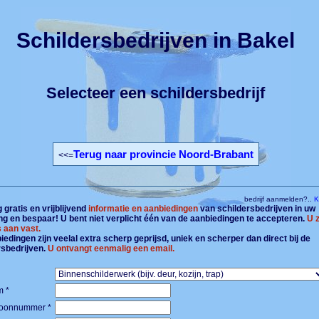
Schildersbedrijven in Bakel
Selecteer een schildersbedrijf
Terug naar provincie Noord-Brabant
<<=
bedrijf aanmelden?..
Kl
gratis en vrijblijvend
informatie en aanbiedingen
van schildersbedrijven in uw
g en bespaar! U bent niet verplicht één van de aanbiedingen te accepteren.
U z
 aan vast.
edingen zijn veelal extra scherp geprijsd, uniek en scherper dan direct bij de
rsbedrijven.
U ontvangt eenmalig een email.
 *
foonnummer *