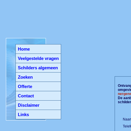
Home
Veelgestelde vragen
Schilders algemeen
Zoeken
Ontvang 
Offerte
omgevin
nergens
Contact
De aanbi
schilde
Disclaimer
Links
Naam
Tele