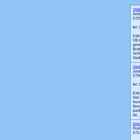
VB&
Acht
570
tel:
Extr
VB &
geve
Brab
Schi
Vastg
Gieb
Jur
570
tel:
Extr
Het 
duur
Boon
part
de ...
Dirk
Flor
575