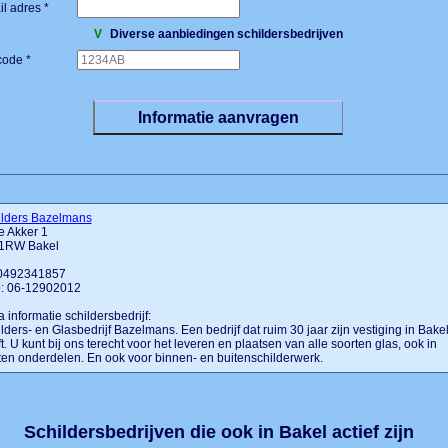
l adres *
V
Diverse aanbiedingen schildersbedrijven
code *
ilders Bazelmans
e Akker 1
1RW Bakel
: 0492341857
: 06-12902012
a informatie schildersbedrijf:
lders- en Glasbedrijf Bazelmans. Een bedrijf dat ruim 30 jaar zijn vestiging in Bake
t. U kunt bij ons terecht voor het leveren en plaatsen van alle soorten glas, ook in
en onderdelen. En ook voor binnen- en buitenschilderwerk.
Schildersbedrijven die ook in Bakel actief zijn