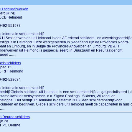
H schilderwerken
erdijk 7/B
5CB Helmond
 0492-551977
a informatie schildersbedrijf:
 H Schilderwerken uit Helmond is een AF-erkend schilders-, en afwerkingsbedrijf 
stigd is in Helmond. Onze werkgebieden in Nederland zijn de Provincies Noord-
ant en Limburg, en in Belgie de Provincies Antwerpen en Limburg. VB & H
lderwerken uit Helmond is gespecialiseerd in Duurzaam en Resultaatgericht
oed .......
els schilders
apad 15
6 RH Helmond
 0492-528634
a informatie schildersbedrijf:
bedrijf Giebels schilders uit Helmond is een schildersbedrijf dat gespecialiseerd is 
zame kwaliteit verfsystemen, o.a. Sigma Coatings , Sikkens, Wijzonol en
stoppel. Het bedrijf uit Helmond is gestart in 2002, een schildersbedrijf voor
iculieren en bedrijven. Giebels schilders uit Helmond heeft de capaciteiten in huis
....
s Deurne schilders
ijn 2a
1 PC Deurne