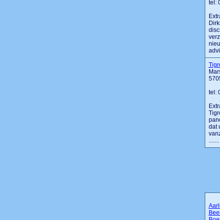
tel:
Extr
Dirk
disc
verz
nieu
advi
Tigr
Mars
570
tel:
Extr
Tigr
pand
dat 
vanz
.......
Aarl
Bee
Boe