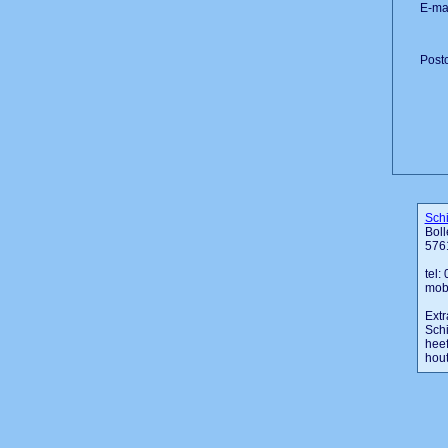
E-mai
Post
Sch
Boll
576
tel
mob
Extr
Schi
heef
hout