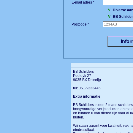
E-mail adres *
V
Diverse aan
V
BB Schilde
Postcode *
BB Schilders
Puoldyk 27
9035 BX Dronrijp
tel: 0517-233445
Extra informatie
BB Schilders is een 2 mans schildersbe
hoogwaardige verfproducten en mate
en kunnen u van dienst zijn voor al
buiten.
Wij staan garant voor kwaliteit, vakm
eindresultaat.