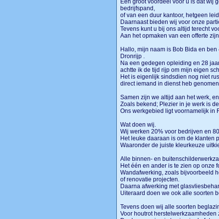
Een groot voordeel voor u is dat wi
bedrijfspand,
of van een duur kantoor, hetgeen leidt
Daarnaast bieden wij voor onze part
Tevens kunt u bij ons altijd terecht vo
Aan het opmaken van een offerte zij
Hallo, mijn naam is Bob Bida en ben
Dronrijp .
Na een gedegen opleiding en 28 jaar
achtte ik de tijd rijp om mijn eigen sc
Het is eigenlijk sindsdien nog niet ru
direct iemand in dienst heb genomen
Samen zijn we altijd aan het werk, en
Zoals bekend; Plezier in je werk is de 
Ons werkgebied ligt voornamelijk in 
Wat doen wij.
Wij werken 20% voor bedrijven en 80%
Het leuke daaraan is om de klanten p
Waaronder de juiste kleurkeuze uitki
Alle binnen- en buitenschilderwerk
Het één en ander is te zien op onze fo
Wandafwerking, zoals bijvoorbeeld 
of renovatie projecten.
Daarna afwerking met glasvliesbeha
Uiteraard doen we ook alle soorte
Tevens doen wij alle soorten beglazin
Voor houtrot herstelwerkzaamheden zi