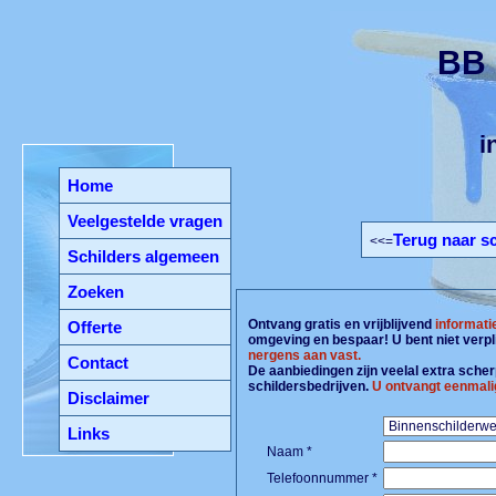
BB 
i
Home
Veelgestelde vragen
Terug naar sc
<<=
Schilders algemeen
Zoeken
Ontvang gratis en vrijblijvend
informati
Offerte
omgeving en bespaar! U bent niet verpl
nergens aan vast.
Contact
De aanbiedingen zijn veelal extra scherp
schildersbedrijven.
U ontvangt eenmali
Disclaimer
Links
Naam *
Telefoonnummer *