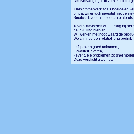
Deelvervanging is te zien in de fotoga
Klein timmerwerk zoals boeidelen ve
omdat wij er toch meestal met de stei
Spuitwerk voor alle soorten plafonds
Tevens adviseren wij u graag bij he
de invulling hiervan.
Wij werken met hoogwaardige produc
We zijn nog een relatief jong bedrijf,
- afspraken goed nakomen ,
- kwaliteit leveren,
- eventuele problemen zo snel mogel
Deze verplicht u tot niets.