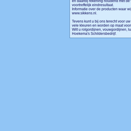
en daarbij rekening houdend met de
voortreffelijk eindresultaat.
Informatie over de producten waar w
www.sikkens.nl.
Tevens kunt u bij ons terecht voor u
vele kleuren en worden op maat voor
Wilt u rolgordijnen, vouwgordijnen, l
Hoekema's Schildersbedrijf.