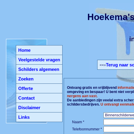
Hoekema's 
i
Home
Veelgestelde vragen
Terug naar s
<<=
Schilders algemeen
Zoeken
Ontvang gratis en vrijblijvend
informati
Offerte
omgeving en bespaar! U bent niet verpl
nergens aan vast.
Contact
De aanbiedingen zijn veelal extra scherp
schildersbedrijven.
U ontvangt eenmali
Disclaimer
Links
Naam *
Telefoonnummer *