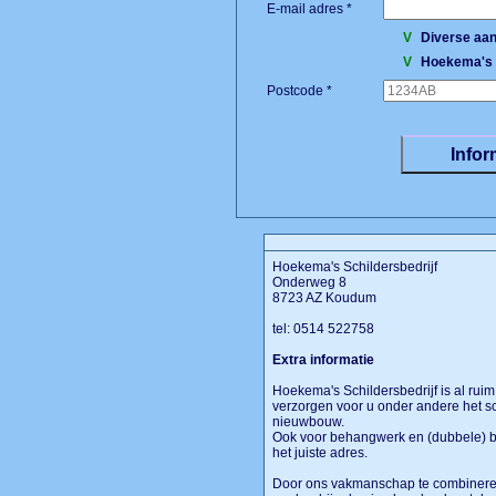
E-mail adres *
V
Diverse aan
V
Hoekema's S
Postcode *
Hoekema's Schildersbedrijf
Onderweg 8
8723 AZ Koudum
tel: 0514 522758
Extra informatie
Hoekema's Schildersbedrijf is al ruim 
verzorgen voor u onder andere het s
nieuwbouw.
Ook voor behangwerk en (dubbele) be
het juiste adres.
Door ons vakmanschap te combinere