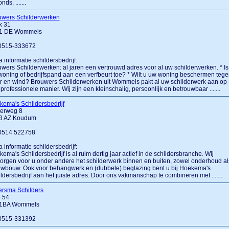
nds. .......
uwers Schilderwerken
k 31
1 DE Wommels
 0515-333672
a informatie schildersbedrijf:
wers Schilderwerken: al jaren een vertrouwd adres voor al uw schilderwerken. * Is
oning of bedrijfspand aan een verfbeurt toe? * Wilt u uw woning beschermen tege
 en wind? Brouwers Schilderwerken uit Wommels pakt al uw schilderwerk aan op
professionele manier. Wij zijn een kleinschalig, persoonlijk en betrouwbaar .......
ema's Schildersbedrijf
erweg 8
3 AZ Koudum
 0514 522758
a informatie schildersbedrijf:
ema's Schildersbedrijf is al ruim dertig jaar actief in de schildersbranche. Wij
orgen voor u onder andere het schilderwerk binnen en buiten, zowel onderhoud al
uwbouw. Ook voor behangwerk en (dubbele) beglazing bent u bij Hoekema's
ldersbedrijf aan het juiste adres. Door ons vakmanschap te combineren met .......
ersma Schilders
 54
1BA Wommels
 0515-331392