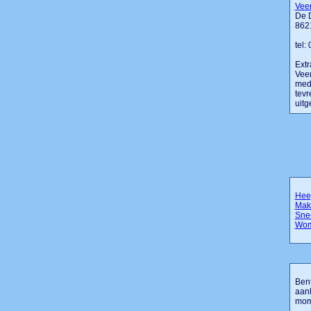
Veen
De 
862
tel:
Extr
Veen
mede
tevr
uitg
Hee
Mak
Sne
Wom
Bent
aanb
mome