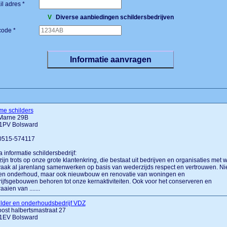
l adres *
V
Diverse aanbiedingen schildersbedrijven
code *
me schilders
Marne 29B
1PV Bolsward
 0515-574117
a informatie schildersbedrijf:
ijn trots op onze grote klantenkring, die bestaat uit bedrijven en organisaties met w
vaak al jarenlang samenwerken op basis van wederzijds respect en vertrouwen. Ni
een onderhoud, maar ook nieuwbouw en renovatie van woningen en
ijfsgebouwen behoren tot onze kernaktiviteiten. Ook voor het conserveren en
aaien van .......
lder en onderhoudsbedrijf VDZ
oost halbertsmastraat 27
1EV Bolsward