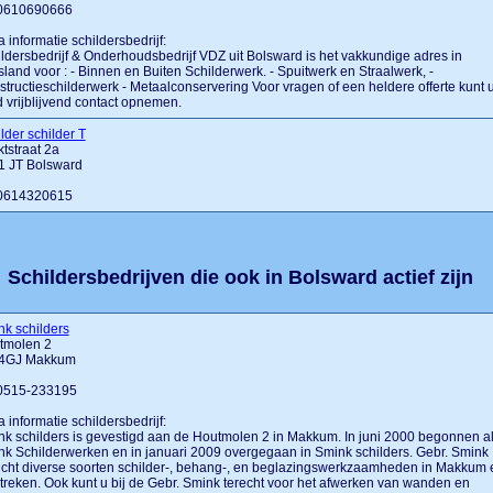
: 0610690666
a informatie schildersbedrijf:
ldersbedrijf & Onderhoudsbedrijf VDZ uit Bolsward is het vakkundige adres in
sland voor : - Binnen en Buiten Schilderwerk. - Spuitwerk en Straalwerk, -
tructieschilderwerk - Metaalconservering Voor vragen of een heldere offerte kunt 
jd vrijblijvend contact opnemen.
lder schilder T
tstraat 2a
1 JT Bolsward
: 0614320615
Schildersbedrijven die ook in Bolsward actief zijn
k schilders
tmolen 2
4GJ Makkum
 0515-233195
a informatie schildersbedrijf:
k schilders is gevestigd aan de Houtmolen 2 in Makkum. In juni 2000 begonnen a
k Schilderwerken en in januari 2009 overgegaan in Smink schilders. Gebr. Smink
icht diverse soorten schilder-, behang-, en beglazingswerkzaamheden in Makkum 
reken. Ook kunt u bij de Gebr. Smink terecht voor het afwerken van wanden en