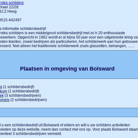
stra schilders
Draei 22/28
1CZ Heeg
 0515-442497
a informatie schildersbedrijf:
stra schilders is een middelgroot schildersbedrijf met zo’n 20 enthousiaste
werkers. Opgericht in 1962 wordt er al bijna 50 jaar voor een uitgebreide kring v
eden klanten, zowel bedrijven als particulieren, het schilderwerk aan hun gebouw
evoerd. Niet alleen het traditionele schilderwerk zoals glaszetten, behangen, .......
Plaatsen in omgeving van Bolsward
g
(1 schildersbedrijf)
kum
(1 schildersbedrijf)
ek
(3 schildersbedrijven)
mels
(2 schildersbedrijven)
 u een schildersbedrijf uit Bolsward of elders en wilt u uw schilders activiteiten
ieden op deze website, neem dan contact met ons op. Voor plaats Bolsward staan
nteel 3 schildersbedrijven vermeld.