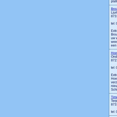
plafo
Bro
Ljur
873
tel:
Extr
Brou
uw w
weer
een 
Hoek
Ond
872
tel:
Extr
Hoek
verz
nie
Schi
Tim
Terp
873
tel: