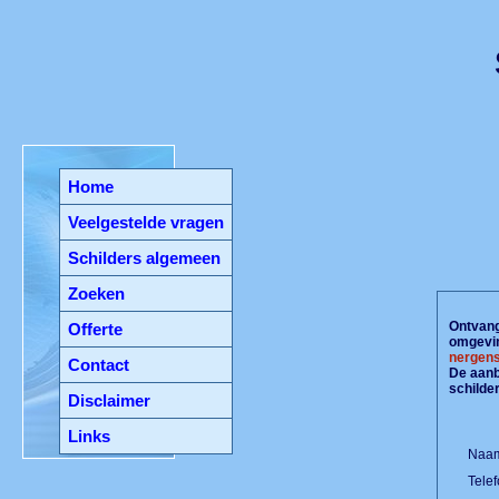
Home
Veelgestelde vragen
Schilders algemeen
Zoeken
Ontvang 
Offerte
omgevin
nergens
Contact
De aanbi
schilde
Disclaimer
Links
Naam
Tele