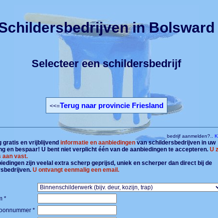
Schildersbedrijven in Bolsward
Selecteer een schildersbedrijf
Terug naar provincie Friesland
<<=
bedrijf aanmelden?..
Kl
gratis en vrijblijvend
informatie en aanbiedingen
van schildersbedrijven in uw
g en bespaar! U bent niet verplicht één van de aanbiedingen te accepteren.
U z
 aan vast.
edingen zijn veelal extra scherp geprijsd, uniek en scherper dan direct bij de
rsbedrijven.
U ontvangt eenmalig een email.
 *
foonnummer *