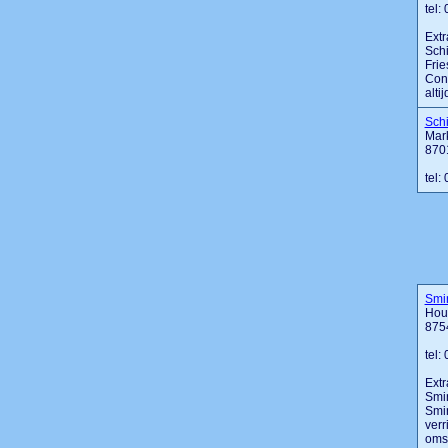
tel
Extr
Schi
Frie
Cons
alti
Schi
Mark
870
tel
Smin
Hou
875
tel:
Extr
Smin
Smin
verr
omst