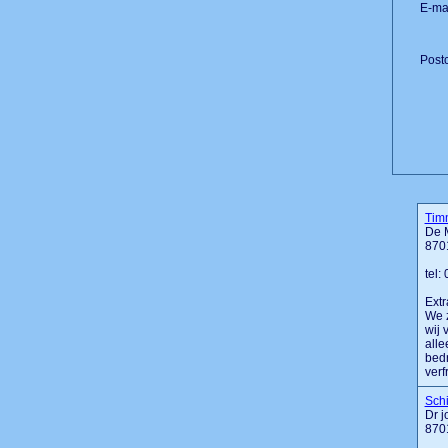
E-mai
Post
Tim
De 
870
tel:
Extr
We z
wij 
all
bedr
verfr
Schi
Dr j
870