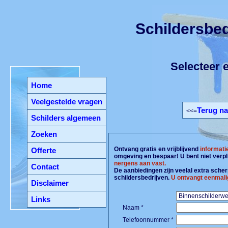
Schildersbed
Selecteer e
Home
Veelgestelde vragen
Terug na
<<=
Schilders algemeen
Zoeken
Ontvang gratis en vrijblijvend
informati
Offerte
omgeving en bespaar! U bent niet verpl
nergens aan vast.
Contact
De aanbiedingen zijn veelal extra scherp
schildersbedrijven.
U ontvangt eenmali
Disclaimer
Links
Naam *
Telefoonnummer *