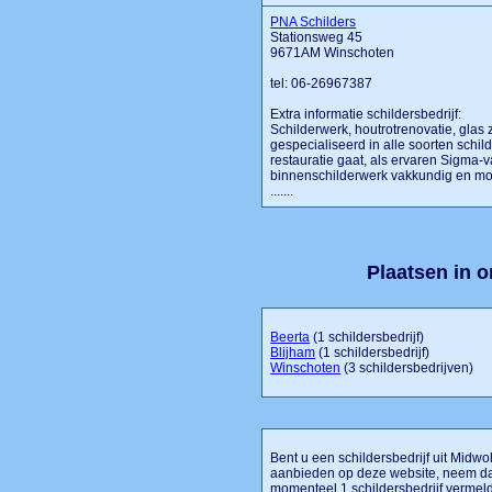
PNA Schilders
Stationsweg 45
9671AM Winschoten
tel: 06-26967387
Extra informatie schildersbedrijf:
Schilderwerk, houtrotrenovatie, glas 
gespecialiseerd in alle soorten schi
restauratie gaat, als ervaren Sigma-v
binnenschilderwerk vakkundig en moo
.......
Plaatsen in 
Beerta
(1 schildersbedrijf)
Blijham
(1 schildersbedrijf)
Winschoten
(3 schildersbedrijven)
Bent u een schildersbedrijf uit Midwol
aanbieden op deze website, neem dan
momenteel 1 schildersbedrijf vermeld