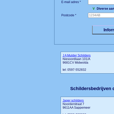
E-mail adres *
V
Diverse aan
Postcode *
J A Mulder Schilders
Niesoordlaan 101/A
9681CV Midwolda
tel: 0597-552832
Schildersbedrijven d
Jager schilders
Noorderstraat 7
9611AA Sappemeer