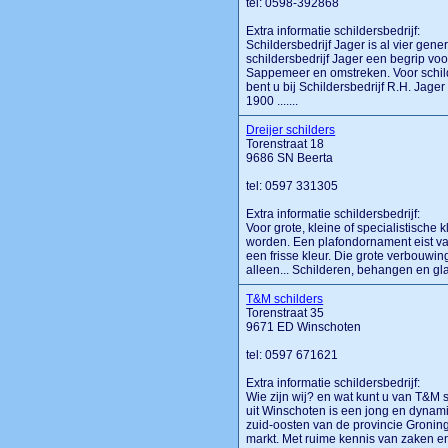
tel: 0598-392868
Extra informatie schildersbedrijf:
Schildersbedrijf Jager is al vier gene
schildersbedrijf Jager een begrip 
Sappemeer en omstreken. Voor schil
bent u bij Schildersbedrijf R.H. Jage
1900 .......
Dreijer schilders
Torenstraat 18
9686 SN Beerta
tel: 0597 331305
Extra informatie schildersbedrijf:
Voor grote, kleine of specialistische
worden. Een plafondornament eist va
een frisse kleur. Die grote verbouwi
alleen... Schilderen, behangen en glas
T&M schilders
Torenstraat 35
9671 ED Winschoten
tel: 0597 671621
Extra informatie schildersbedrijf:
Wie zijn wij? en wat kunt u van T&M 
uit Winschoten is een jong en dynami
zuid-oosten van de provincie Groninge
markt. Met ruime kennis van zaken en e