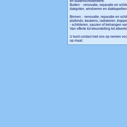
en buitenschilderwerk:
Buiten: - renovatie, reparatie en sch
dakgoten, windveren en dakkapellen 
Binnen: - renovatie, reparatie en sch
plafonds, keukens, radiatoren ,trappe
- schilderen, sauzen of behangen v
Van offerte tot kleurstelling tot afwer
U kunt contact met ons op nemen voor 
op maat.