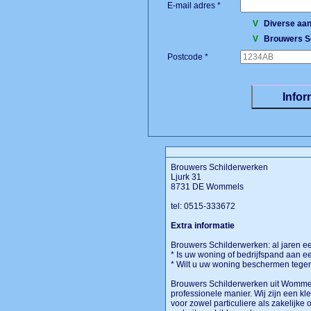
E-mail adres *
V
Diverse aan
V
Brouwers S
Postcode *
Brouwers Schilderwerken
Ljurk 31
8731 DE Wommels
tel: 0515-333672
Extra informatie
Brouwers Schilderwerken: al jaren e
* Is uw woning of bedrijfspand aan ee
* Wilt u uw woning beschermen tege
Brouwers Schilderwerken uit Wommel
professionele manier. Wij zijn een kl
voor zowel particuliere als zakelijke