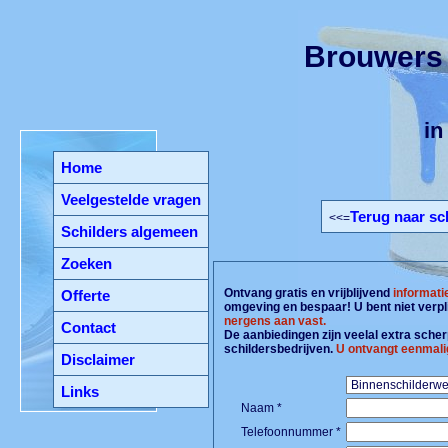
Brouwers
i
Home
Veelgestelde vragen
Terug naar sc
<<=
Schilders algemeen
Zoeken
Ontvang gratis en vrijblijvend
informati
Offerte
omgeving en bespaar! U bent niet verpl
nergens aan vast.
Contact
De aanbiedingen zijn veelal extra scherp
schildersbedrijven.
U ontvangt eenmali
Disclaimer
Links
Naam *
Telefoonnummer *