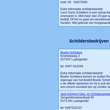
mob: 06 - 50875590
Extra informatie schildersbedrijf:
Leon Daris Schilders is een nieuw bedr
onervaren is. Met meer dan 20 jaar aa
bedrijf. Of het nu gaat om nieuwbouw 
handen. Met gebruik van hoogwaardige 
Schildersbedrijven 
Boelie Schilders
Krommeweg 3
5575AT Luyksgestel
tel: 0497-542544
Extra informatie schildersbedrijf:
Boelie Schilders binnen en buiten Pe
eigenaar van het bedrijf Boelie Schil
u de offerte opnemen en hij is ook d
een enorm voordeel ten op zichten van 
Jack Kuijpers Glas- en Schilderwerk
Sengelsbroeksestraat 40
5575 AN Luyksgestel
tel: 0497542107