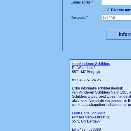
E-mail adres *
V
Diverse aan
Postcode *
van Vonderen Schilders
De Waterlaat 2
5571 MZ Bergeyk
tel: 0497-57 24 25
Extra informatie schildersbedrijf:
van Vonderen Schilders Na in 1905 als
Schilders uitgegroeid tot een lande
afwerking. Vanuit de vestigingen in B
werkmaatschappijen individueel of gez
Leon Daris Schilders
Prinses Marijkestraat 20
5571 GN Bergeyk
tel: 0497 - 576080