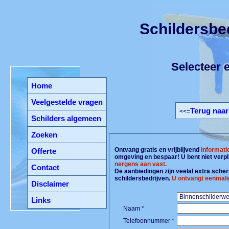
Schildersbe
Selecteer e
Home
Veelgestelde vragen
Terug naar
<<=
Schilders algemeen
Zoeken
Ontvang gratis en vrijblijvend
informati
Offerte
omgeving en bespaar! U bent niet verpl
nergens aan vast.
Contact
De aanbiedingen zijn veelal extra scherp
schildersbedrijven.
U ontvangt eenmali
Disclaimer
Links
Naam *
Telefoonnummer *