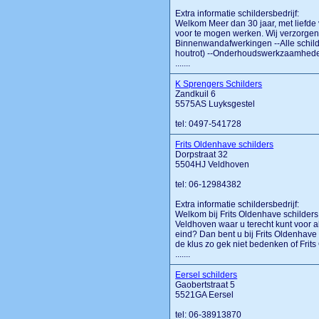
Extra informatie schildersbedrijf:
Welkom Meer dan 30 jaar, met liefde v
voor te mogen werken. Wij verzorgen 
Binnenwandafwerkingen --Alle schil
houtrot) --Onderhoudswerkzaamheden
.......
K Sprengers Schilders
Zandkuil 6
5575AS Luyksgestel
tel: 0497-541728
Frits Oldenhave schilders
Dorpstraat 32
5504HJ Veldhoven
tel: 06-12984382
Extra informatie schildersbedrijf:
Welkom bij Frits Oldenhave schilders
Veldhoven waar u terecht kunt voor a
eind? Dan bent u bij Frits Oldenhave 
de klus zo gek niet bedenken of Frit
.......
Eersel schilders
Gaobertstraat 5
5521GA Eersel
tel: 06-38913870