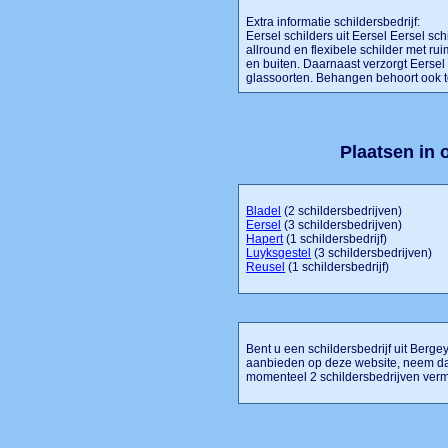
Extra informatie schildersbedrijf:
Eersel schilders uit Eersel Eersel sch
allround en flexibele schilder met ru
en buiten. Daarnaast verzorgt Eersel 
glassoorten. Behangen behoort ook tot 
Plaatsen in
Bladel
(2 schildersbedrijven)
Eersel
(3 schildersbedrijven)
Hapert
(1 schildersbedrijf)
Luyksgestel
(3 schildersbedrijven)
Reusel
(1 schildersbedrijf)
Bent u een schildersbedrijf uit Bergeyk
aanbieden op deze website, neem dan
momenteel 2 schildersbedrijven verm