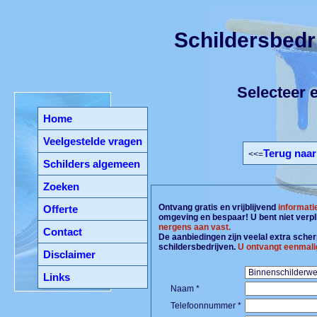
Schildersbedr
Selecteer e
Home
Veelgestelde vragen
Terug naar
<<=
Schilders algemeen
Zoeken
Ontvang gratis en vrijblijvend
informati
Offerte
omgeving en bespaar! U bent niet verpl
nergens aan vast.
Contact
De aanbiedingen zijn veelal extra scherp
schildersbedrijven.
U ontvangt eenmali
Disclaimer
Links
Naam *
Telefoonnummer *