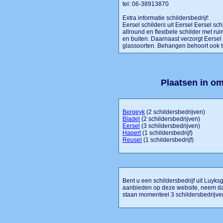
tel: 06-38913870
Extra informatie schildersbedrijf:
Eersel schilders uit Eersel Eersel sch
allround en flexibele schilder met ru
en buiten. Daarnaast verzorgt Eersel 
glassoorten. Behangen behoort ook tot 
Plaatsen in o
Bergeyk
(2 schildersbedrijven)
Bladel
(2 schildersbedrijven)
Eersel
(3 schildersbedrijven)
Hapert
(1 schildersbedrijf)
Reusel
(1 schildersbedrijf)
Bent u een schildersbedrijf uit Luyksge
aanbieden op deze website, neem dan
staan momenteel 3 schildersbedrijve