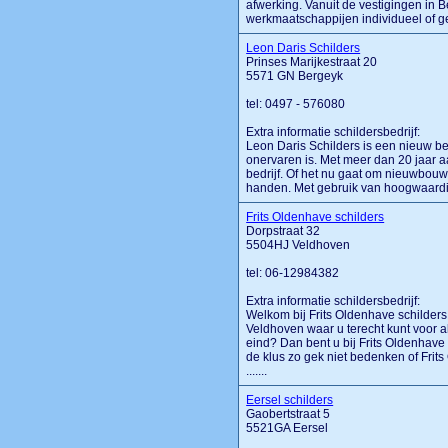
afwerking. Vanuit de vestigingen in B
werkmaatschappijen individueel of gez
Leon Daris Schilders
Prinses Marijkestraat 20
5571 GN Bergeyk
tel: 0497 - 576080
Extra informatie schildersbedrijf:
Leon Daris Schilders is een nieuw bedr
onervaren is. Met meer dan 20 jaar aa
bedrijf. Of het nu gaat om nieuwbouw 
handen. Met gebruik van hoogwaardige 
Frits Oldenhave schilders
Dorpstraat 32
5504HJ Veldhoven
tel: 06-12984382
Extra informatie schildersbedrijf:
Welkom bij Frits Oldenhave schilders
Veldhoven waar u terecht kunt voor a
eind? Dan bent u bij Frits Oldenhave 
de klus zo gek niet bedenken of Frit
.......
Eersel schilders
Gaobertstraat 5
5521GA Eersel