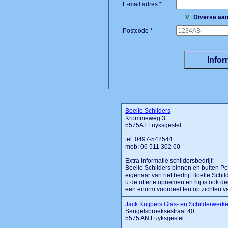
E-mail adres *
V
Diverse aan
Postcode *
Boelie Schilders
Krommeweg 3
5575AT Luyksgestel
tel: 0497-542544
mob: 06 511 302 60
Extra informatie schildersbedrijf:
Boelie Schilders binnen en buiten Pe
eigenaar van het bedrijf Boelie Schil
u de offerte opnemen en hij is ook d
een enorm voordeel ten op zichten van 
Jack Kuijpers Glas- en Schilderwerk
Sengelsbroeksestraat 40
5575 AN Luyksgestel