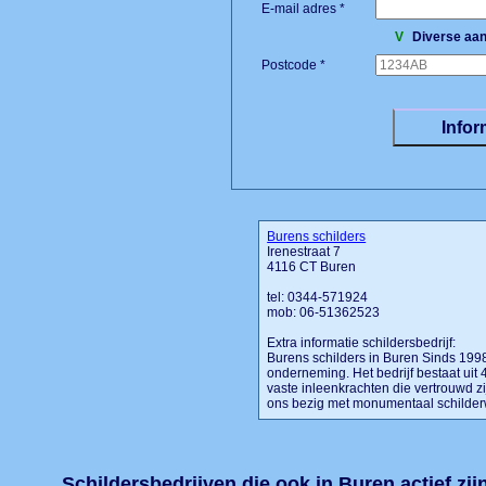
E-mail adres *
V
Diverse aan
Postcode *
Burens schilders
Irenestraat 7
4116 CT Buren
tel: 0344-571924
mob: 06-51362523
Extra informatie schildersbedrijf:
Burens schilders in Buren Sinds 1998
onderneming. Het bedrijf bestaat uit
vaste inleenkrachten die vertrouwd zi
ons bezig met monumentaal schilderwe
Schildersbedrijven die ook in Buren actief zij