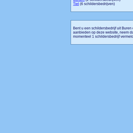
Tiel
(6 schildersbedrijven)
Bent u een schildersbedrijf uit Buren o
aanbieden op deze website, neem dan
momenteel 1 schildersbedrijf vermeld