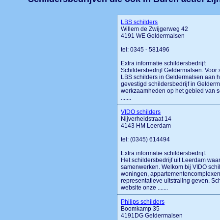
LBS schilders
Willem de Zwijgerweg 42
4191 WE Geldermalsen
tel: 0345 - 581496
Extra informatie schildersbedrijf:
Schildersbedrijf Geldermalsen. Voor 
LBS schilders in Geldermalsen aan he
gevestigd schildersbedrijf in Gelderma
werkzaamheden op het gebied van sch
.......
VIDO schilders
Nijverheidstraat 14
4143 HM Leerdam
tel: (0345) 614494
Extra informatie schildersbedrijf:
Het schildersbedrijf uit Leerdam waa
samenwerken. Welkom bij VIDO schild
woningen, appartementencomplexen,
representatieve uitstraling geven. S
website onze .......
Philips schilders
Boomkamp 35
4191DG Geldermalsen