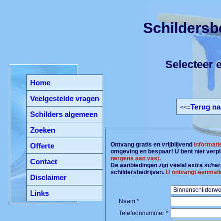
Schildersb
Selecteer e
Home
Veelgestelde vragen
Terug na
<<=
Schilders algemeen
Zoeken
Ontvang gratis en vrijblijvend
informati
Offerte
omgeving en bespaar! U bent niet verpl
nergens aan vast.
Contact
De aanbiedingen zijn veelal extra scherp
schildersbedrijven.
U ontvangt eenmali
Disclaimer
Links
Naam *
Telefoonnummer *