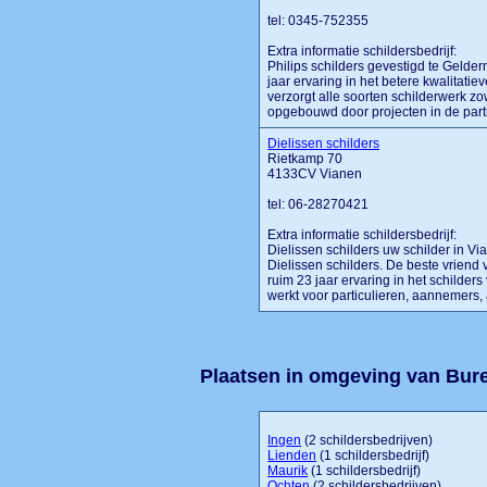
tel: 0345-752355
Extra informatie schildersbedrijf:
Philips schilders gevestigd te Gelder
jaar ervaring in het betere kwalitatie
verzorgt alle soorten schilderwerk zo
opgebouwd door projecten in de partic
Dielissen schilders
Rietkamp 70
4133CV Vianen
tel: 06-28270421
Extra informatie schildersbedrijf:
Dielissen schilders uw schilder in Vi
Dielissen schilders. De beste vriend
ruim 23 jaar ervaring in het schilders
werkt voor particulieren, aannemers, ar
Plaatsen in omgeving van Bur
Ingen
(2 schildersbedrijven)
Lienden
(1 schildersbedrijf)
Maurik
(1 schildersbedrijf)
Ochten
(2 schildersbedrijven)