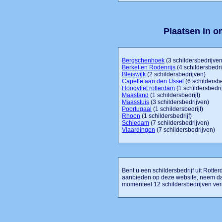
Plaatsen in 
Bergschenhoek
(3 schildersbedrijven
Berkel en Rodenrijs
(4 schildersbedri
Bleiswijk
(2 schildersbedrijven)
Capelle aan den IJssel
(6 schildersb
Hoogvliet rotterdam
(1 schildersbedrij
Maasland
(1 schildersbedrijf)
Maassluis
(3 schildersbedrijven)
Poortugaal
(1 schildersbedrijf)
Rhoon
(1 schildersbedrijf)
Schiedam
(7 schildersbedrijven)
Vlaardingen
(7 schildersbedrijven)
Bent u een schildersbedrijf uit Rotter
aanbieden op deze website, neem dan
momenteel 12 schildersbedrijven ve