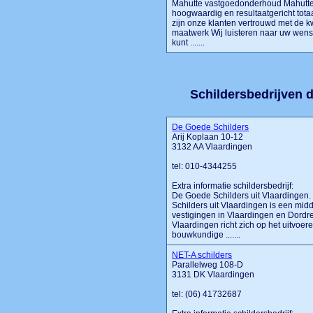
Mahutte vastgoedonderhoud Mahutte 
hoogwaardig en resultaatgericht tot
zijn onze klanten vertrouwd met de kw
maatwerk Wij luisteren naar uw wense
kunt .......
Schildersbedrijven d
De Goede Schilders
Arij Koplaan 10-12
3132 AA Vlaardingen
tel: 010-4344255
Extra informatie schildersbedrijf:
De Goede Schilders uit Vlaardinge
Schilders uit Vlaardingen is een mid
vestigingen in Vlaardingen en Dordre
Vlaardingen richt zich op het uitvo
bouwkundige .......
NET-A schilders
Parallelweg 108-D
3131 DK Vlaardingen
tel: (06) 41732687