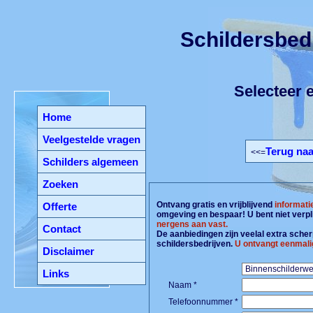
Schildersbed
Selecteer e
Home
Veelgestelde vragen
Terug naa
<<=
Schilders algemeen
Zoeken
Ontvang gratis en vrijblijvend
informati
Offerte
omgeving en bespaar! U bent niet verpl
nergens aan vast.
Contact
De aanbiedingen zijn veelal extra scherp
schildersbedrijven.
U ontvangt eenmali
Disclaimer
Links
Naam *
Telefoonnummer *