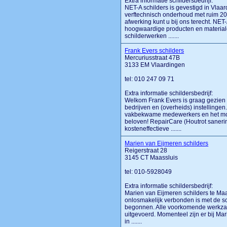
Extra informatie schildersbedrijf:
NET-A schilders is gevestigd in Vlaar
verftechnisch onderhoud met ruim 20
afwerking kunt u bij ons terecht. NET-
hoogwaardige producten en materiale
schilderwerken .......
Frank Evers schilders
Mercuriusstraat 47B
3133 EM Vlaardingen
tel: 010 247 09 71
Extra informatie schildersbedrijf:
Welkom Frank Evers is graag gezien
bedrijven en (overheids) instellingen.
vakbekwame medewerkers en het motto
beloven! RepairCare (Houtrot saneri
kosteneffectieve .......
Marien van Eijmeren schilders
Reigerstraat 28
3145 CT Maassluis
tel: 010-5928049
Extra informatie schildersbedrijf:
Marien van Eijmeren schilders te Maa
onlosmakelijk verbonden is met de sc
begonnen. Alle voorkomende werkza
uitgevoerd. Momenteel zijn er bij Ma
in .......