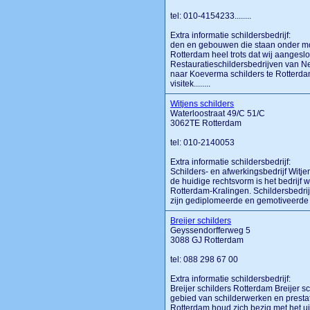
tel: 010-4154233........
Extra informatie schildersbedrijf:
den en gebouwen die staan onder mo
Rotterdam heel trots dat wij aangeslo
Restauratieschildersbedrijven van N
naar Koeverma schilders te Rotterdam.
visitek........
Witjens schilders
Waterloostraat 49/C 51/C
3062TE Rotterdam
tel: 010-2140053
Extra informatie schildersbedrijf:
Schilders- en afwerkingsbedrijf Witjen
de huidige rechtsvorm is het bedrijf 
Rotterdam-Kralingen. Schildersbedrijf
zijn gediplomeerde en gemotiveerde 
Breijer schilders
Geyssendorfferweg 5
3088 GJ Rotterdam
tel: 088 298 67 00
Extra informatie schildersbedrijf:
Breijer schilders Rotterdam Breijer s
gebied van schilderwerken en prestat
Rotterdam houd zich bezig met het u