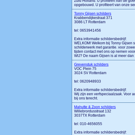
Zuid Holland. U profiteert van de goe
opgebouwd. U profiteert van onze servi
Tonny Gijsen schilders
Krabbendijkestraat 371
3086 LT Rotterdam
tel: 0653941456
Extra informatie schildersbedrijf:
WELKOM! Welkom bij Tonny Gijsen sch
schilderwerk met garantie. voor zowel 
tijden contact met ons op nemen voor
WIJ? De naam Gijsen is al meer dan 25
Grevenstuk schilders
VOC Plein 75
3024 SV Rotterdam
tel: 0620948933
Extra informatie schildersbedrijf:
Wij zijn een verfspeciaalzaak. Voor 
bij ons terecht.
Mahutte & Zoon schilders
Willebrordusstraat 132
3037TX Rotterdam
tel: 010-4656055
Extra informatie schildersbedrijf: