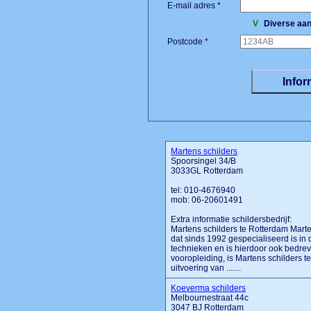
E-mail adres *
V
Diverse aan
Postcode *
Martens schilders
Spoorsingel 34/B
3033GL Rotterdam
tel: 010-4676940
mob: 06-20601491
Extra informatie schildersbedrijf:
Martens schilders te Rotterdam Marte
dat sinds 1992 gespecialiseerd is in
technieken en is hierdoor ook bedrev
vooropleiding, is Martens schilders 
uitvoering van .......
Koeverma schilders
Melbournestraat 44c
3047 BJ Rotterdam