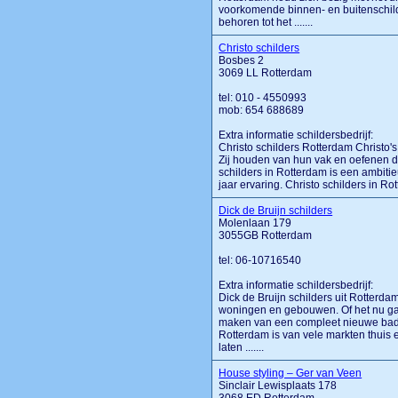
voorkomende binnen- en buitenschil
behoren tot het .......
Christo schilders
Bosbes 2
3069 LL Rotterdam
tel: 010 - 4550993
mob: 654 688689
Extra informatie schildersbedrijf:
Christo schilders Rotterdam Christo'
Zij houden van hun vak en oefenen di
schilders in Rotterdam is een ambitie
jaar ervaring. Christo schilders in Ro
Dick de Bruijn schilders
Molenlaan 179
3055GB Rotterdam
tel: 06-10716540
Extra informatie schildersbedrijf:
Dick de Bruijn schilders uit Rotterd
woningen en gebouwen. Of het nu gaa
maken van een compleet nieuwe badkam
Rotterdam is van vele markten thuis
laten .......
House styling – Ger van Veen
Sinclair Lewisplaats 178