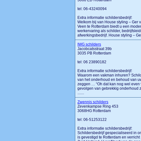
3068 ED Rotterdam
tel: 06-43240094
Extra informatie schildersbedrijf:
Welkom bij van House styling – Ger 
Veen te Rotterdam biedt u een moder
werkervaring als schilder, bedrijfsleid
afwerkingsbedrijf. House styling – Ger
IWG schilders
Jacobcatsstraat 39b
3035 PB Rotterdam
tel: 06 23890182
Extra informatie schildersbedrijf:
Waarom een vakman inhuren? Schilde
van het onderhoud en behoud van uw
zeggen … “Oh dat kan nog wel even w
gevolgen van gebrekkig onderhoud zi
.......
Zwennis schilders
Zevenkampse Ring 453
3068HG Rotterdam
tel: 06-51253122
Extra informatie schildersbedrijf:
Schildersbedrijf gespecialiseerd in 
is gevestigd te Rotterdam en verricht