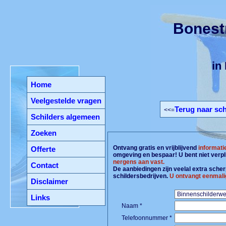
Bonest
in
Home
Veelgestelde vragen
Terug naar sch
<<=
Schilders algemeen
Zoeken
Ontvang gratis en vrijblijvend
informati
Offerte
omgeving en bespaar! U bent niet verpl
nergens aan vast.
Contact
De aanbiedingen zijn veelal extra scherp
schildersbedrijven.
U ontvangt eenmali
Disclaimer
Links
Naam *
Telefoonnummer *