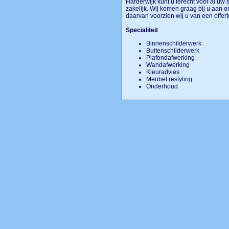
Harderwijk kunt u terecht voor al uw
zakelijk. Wij komen graag bij u aan
daarvan voorzien wij u van een offer
Specialiteit
Binnenschilderwerk
Buitenschilderwerk
Plafondafwerking
Wandafwerking
Kleuradvies
Meubel restyling
Onderhoud