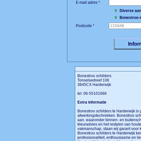
E-mail adres *
V
Diverse aan
V
Bonestroo s
Postcode *
Bonestroo schilders
Tonselsedreef 106
3845CX Harderwijk
tel: 06-55101666
Extra informatie
Bonestroo schilders te Harderwijk is
afwerkingstechnieken. Bonestroo schi
aan, waaronder binnen- en buitensch
kleuradvies en het restylen van hou
vakmanschap, staan wij garant voor 
Bonestroo schilders te Harderwijk ke
professionaliteit, enthousiasme en lie