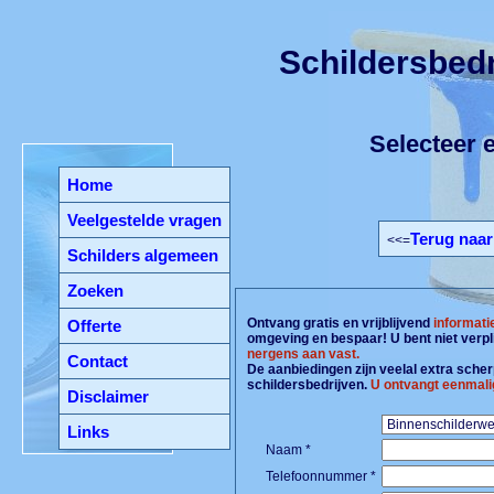
Schildersbedr
Selecteer e
Home
Veelgestelde vragen
Terug naar
<<=
Schilders algemeen
Zoeken
Ontvang gratis en vrijblijvend
informati
Offerte
omgeving en bespaar! U bent niet verpl
nergens aan vast.
Contact
De aanbiedingen zijn veelal extra scherp
schildersbedrijven.
U ontvangt eenmali
Disclaimer
Links
Naam *
Telefoonnummer *