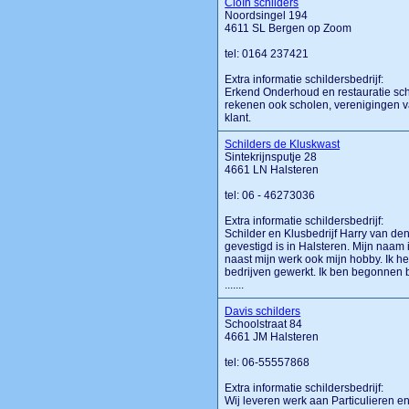
Cloïn schilders
Noordsingel 194
4611 SL Bergen op Zoom
tel: 0164 237421
Extra informatie schildersbedrijf:
Erkend Onderhoud en restauratie schi
rekenen ook scholen, verenigingen v
klant.
Schilders de Kluskwast
Sintekrijnsputje 28
4661 LN Halsteren
tel: 06 - 46273036
Extra informatie schildersbedrijf:
Schilder en Klusbedrijf Harry van d
gevestigd is in Halsteren. Mijn naam
naast mijn werk ook mijn hobby. Ik 
bedrijven gewerkt. Ik ben begonnen b
.......
Davis schilders
Schoolstraat 84
4661 JM Halsteren
tel: 06-55557868
Extra informatie schildersbedrijf:
Wij leveren werk aan Particulieren e