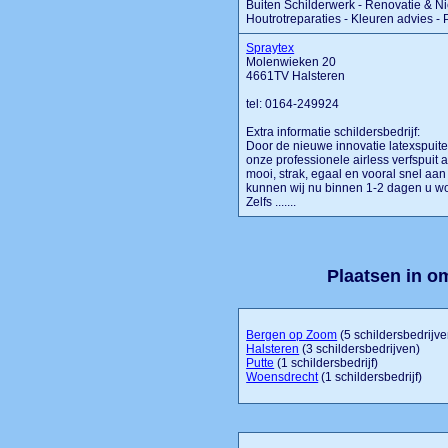
Buiten Schilderwerk - Renovatie & N
Houtrotreparaties - Kleuren advies - 
Spraytex
Molenwieken 20
4661TV Halsteren
tel: 0164-249924
Extra informatie schildersbedrijf:
Door de nieuwe innovatie latexspuite
onze professionele airless verfspuit
mooi, strak, egaal en vooral snel aa
kunnen wij nu binnen 1-2 dagen u won
Zelfs .......
Plaatsen in o
Bergen op Zoom
(5 schildersbedrijve
Halsteren
(3 schildersbedrijven)
Putte
(1 schildersbedrijf)
Woensdrecht
(1 schildersbedrijf)