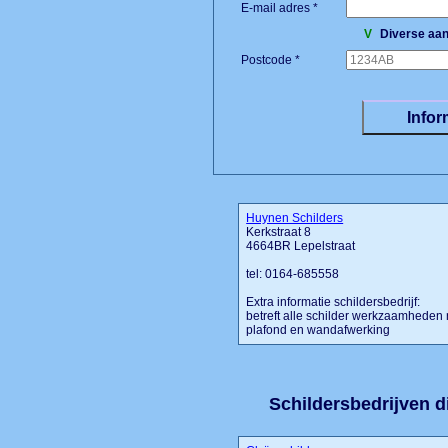
E-mail adres *
V
Diverse aan
Postcode *
Huynen Schilders
Kerkstraat 8
4664BR Lepelstraat
tel: 0164-685558
Extra informatie schildersbedrijf:
betreft alle schilder werkzaamhede
plafond en wandafwerking
Schildersbedrijven di