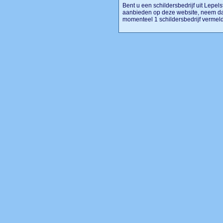
Bent u een schildersbedrijf uit Lepelst
aanbieden op deze website, neem dan
momenteel 1 schildersbedrijf vermeld