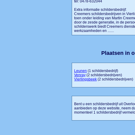
tel: 0478-632044
Extra informatie schildersbedrijf:
Creemers schildersbedrijven in Vierl
toen onder leiding van Martin Creeme
door de zesde generatie, in de perso
schilderswerk biedt Creemers diens
werkzaamheden en .......
Plaatsen in 
Leunen
(1 schildersbedrijf)
Venray
(2 schildersbedrijven)
Vierlingsbeek
(2 schildersbedrijven)
Bent u een schildersbedrijf uit Overloo
aanbieden op deze website, neem dan
momenteel 1 schildersbedrijf vermeld