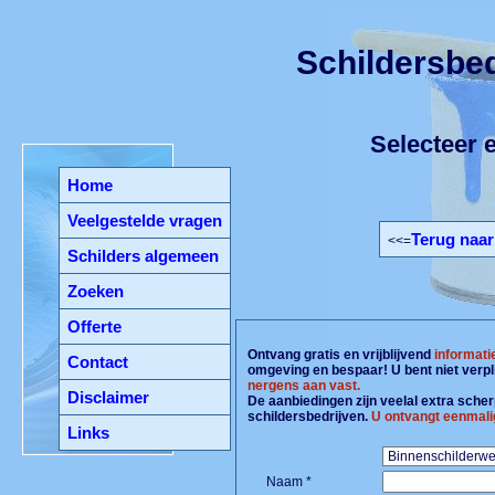
Schildersbed
Selecteer e
Home
Veelgestelde vragen
Terug naar
<<=
Schilders algemeen
Zoeken
Offerte
Ontvang gratis en vrijblijvend
informati
Contact
omgeving en bespaar! U bent niet verpl
nergens aan vast.
Disclaimer
De aanbiedingen zijn veelal extra scherp
schildersbedrijven.
U ontvangt eenmali
Links
Naam *