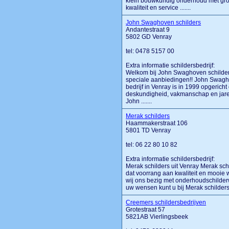
klein bouwkundig onderhoud met grot
kwaliteit en service .......
John Swaghoven schilders
Andantestraat 9
5802 GD Venray
tel: 0478 5157 00
Extra informatie schildersbedrijf:
Welkom bij John Swaghoven schilders 
speciale aanbiedingen!! John Swaghov
bedrijf in Venray is in 1999 opgerich
deskundigheid, vakmanschap en jare
John .......
Merak schilders
Haammakerstraat 106
5801 TD Venray
tel: 06 22 80 10 82
Extra informatie schildersbedrijf:
Merak schilders uit Venray Merak schi
dat voorrang aan kwaliteit en mooie
wij ons bezig met onderhoudschilderw
uw wensen kunt u bij Merak schilders u
Creemers schildersbedrijven
Grotestraat 57
5821AB Vierlingsbeek