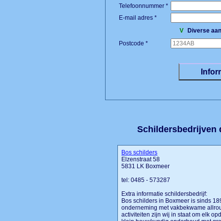
Telefoonnummer *
E-mail adres *
V
Diverse aan
Postcode *
Schildersbedrijven d
Bos schilders
Elzenstraat 58
5831 LK Boxmeer
tel: 0485 - 573287
Extra informatie schildersbedrijf:
Bos schilders in Boxmeer is sinds 18
onderneming met vakbekwame allround
activiteiten zijn wij in staat om elk 