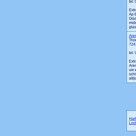
tel:
Extr
Ap E
Glas
midd
glas
Aren
Tho
724
tel:
Extr
Aren
uw w
schi
alti
Har
Loc