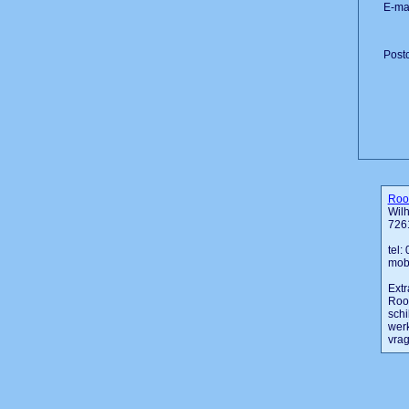
E-mai
Post
Roo
Wil
726
tel:
mob
Extr
Rood
schi
werk
vrag