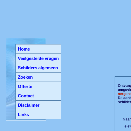
Home
Veelgestelde vragen
Schilders algemeen
Zoeken
Ontvang 
Offerte
omgevin
nergens
Contact
De aanbi
schilde
Disclaimer
Links
Naam
Tele