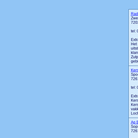
Rads
Zwe
720
tel:
Extr
Het 
uits
klan
Zutp
gebi
Kers
Spoo
726
tel:
Extr
Kers
Kers
vakk
Loch
Ap E
Sop
726