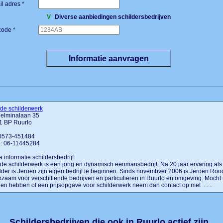
l adres *
V
Diverse aanbiedingen schildersbedrijven
code *
de schilderwerk
helminalaan 35
1 BP Ruurlo
 0573-451484
: 06-11445284
a informatie schildersbedrijf:
e schilderwerk is een jong en dynamisch eenmansbedrijf. Na 20 jaar ervaring als
lder is Jeroen zijn eigen bedrijf te beginnen. Sinds novembver 2006 is Jeroen Roo
zaam voor verschillende bedrijven en particulieren in Ruurlo en omgeving. Mocht 
en hebben of een prijsopgave voor schilderwerk neem dan contact op met .......
Schildersbedrijven die ook in Ruurlo actief zijn