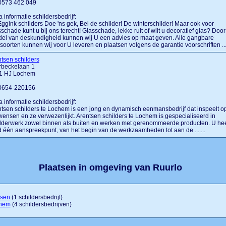
 0573 462 049
a informatie schildersbedrijf:
ggink schilders Doe 'ns gek, Bel de schilder! De winterschilder! Maar ook voor
schade kunt u bij ons terecht! Glasschade, lekke ruit of wilt u decoratief glas? Door
el van deskundigheid kunnen wij U een advies op maat geven. Alle gangbare
soorten kunnen wij voor U leveren en plaatsen volgens de garantie voorschriften ....
tsen schilders
rbeckelaan 1
1 HJ Lochem
 0654-220156
a informatie schildersbedrijf:
tsen schilders te Lochem is een jong en dynamisch eenmansbedrijf dat inspeelt o
ensen en ze verwezenlijkt. Arentsen schilders te Lochem is gespecialiseerd in
lderwerk zowel binnen als buiten en werken met gerenommeerde producten. U hee
jd één aanspreekpunt, van het begin van de werkzaamheden tot aan de .......
Plaatsen in omgeving van Ruurlo
fsen
(1 schildersbedrijf)
hem
(4 schildersbedrijven)