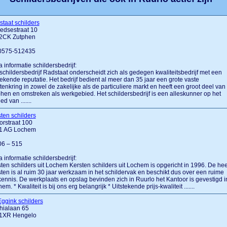
taat schilders
edsestraat 10
2CK Zutphen
 0575-512435
a informatie schildersbedrijf:
schildersbedrijf Radstaat onderscheidt zich als gedegen kwaliteitsbedrijf met een
tekende reputatie. Het bedrijf bedient al meer dan 35 jaar een grote vaste
tenkring in zowel de zakelijke als de particuliere markt en heeft een groot deel van
hen en omstreken als werkgebied. Het schildersbedrijf is een alleskunner op het
ed van .......
ten schilders
rstraat 100
1 AG Lochem
 06 – 515
a informatie schildersbedrijf:
ten schilders uit Lochem Kersten schilders uit Lochem is opgericht in 1996. De he
ten is al ruim 30 jaar werkzaam in het schildervak en beschikt dus over een ruime
ennis. De werkplaats en opslag bevinden zich in Ruurlo het Kantoor is gevestigd i
em. * Kwaliteit is bij ons erg belangrijk * Uitstekende prijs-kwaliteit .......
ggink schilders
hialaan 65
1XR Hengelo