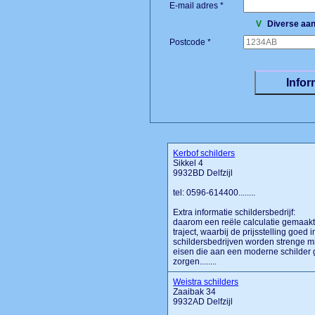
E-mail adres *
V
Diverse aan
Postcode *
Kerbof schilders
Sikkel 4
9932BD Delfzijl
tel: 0596-614400........
Extra informatie schildersbedrijf:
daarom een reële calculatie gemaakt
traject, waarbij de prijsstelling goed 
schildersbedrijven worden strenge mi
eisen die aan een moderne schilder 
zorgen........
Weistra schilders
Zaaibak 34
9932AD Delfzijl