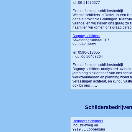
tel: 06-51970677
Extra informatie schildersbedrijf:
Weistra schilders in Delfzijl is een kl
gehele provincie Groningen. Klantvrie
vaandel en wij stellen ons graag zo fl
naam! en wij komen ons graag persoonli
Bagnay schilders
Afwateringskanaal 107
9936 AV Delfzijl
tel: 0596-613655
mob: 06 50468264
Extra informatie schildersbedrijf:
Bagnay schilders analyseert uw huis 
jarenlang plezier heeft van ons schild
werkzaamheden en planning wordt be
verassingen achteraf, en kunt u vas
ook bij ons .......
Schildersbedrijven 
Reinders Schilders
Industrieweg 4a
9919 JE Loppersum