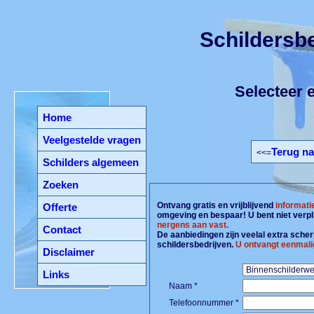
Schildersbed
Selecteer e
Home
Veelgestelde vragen
Terug na
<<=
Schilders algemeen
Zoeken
Ontvang gratis en vrijblijvend
informati
Offerte
omgeving en bespaar! U bent niet verpl
nergens aan vast.
Contact
De aanbiedingen zijn veelal extra scherp
schildersbedrijven.
U ontvangt eenmali
Disclaimer
Links
Naam *
Telefoonnummer *