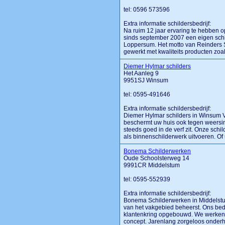
tel: 0596 573596
Extra informatie schildersbedrijf:
Na ruim 12 jaar ervaring te hebben 
sinds september 2007 een eigen schil
Loppersum. Het motto van Reinders Sc
gewerkt met kwaliteits producten zoa
Diemer Hylmar schilders
Het Aanleg 9
9951SJ Winsum
tel: 0595-491646
Extra informatie schildersbedrijf:
Diemer Hylmar schilders in Winsum Ver
beschermt uw huis ook tegen weersin
steeds goed in de verf zit. Onze schil
als binnenschilderwerk uitvoeren. Of u 
Bonema Schilderwerken
Oude Schoolsterweg 14
9991CR Middelstum
tel: 0595-552939
Extra informatie schildersbedrijf:
Bonema Schilderwerken in Middelstum 
van het vakgebied beheerst. Ons bedr
klantenkring opgebouwd. We werken 
concept. Jarenlang zorgeloos onde