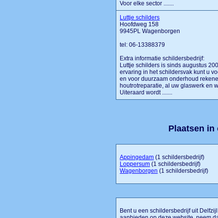
Voor elke sector .......
Luttje schilders
Hoofdweg 158
9945PL Wagenborgen
tel: 06-13388379
Extra informatie schildersbedrijf:
Luttje schilders is sinds augustus 2
ervaring in het schildersvak kunt u 
en voor duurzaam onderhoud rekenen
houtrotreparatie, al uw glaswerk en w
Uiteraard wordt .......
Plaatsen in
Appingedam
(1 schildersbedrijf)
Loppersum
(1 schildersbedrijf)
Wagenborgen
(1 schildersbedrijf)
Bent u een schildersbedrijf uit Delfzijl
aanbieden op deze website, neem dan 