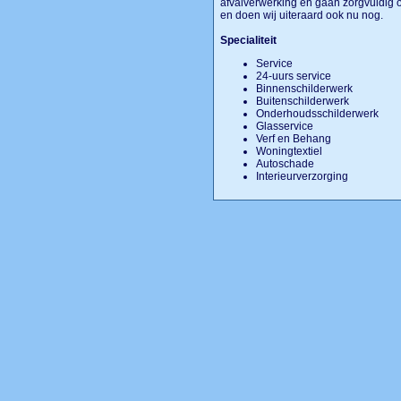
afvalverwerking en gaan zorgvuldig om
en doen wij uiteraard ook nu nog.
Specialiteit
Service
24-uurs service
Binnenschilderwerk
Buitenschilderwerk
Onderhoudsschilderwerk
Glasservice
Verf en Behang
Woningtextiel
Autoschade
Interieurverzorging