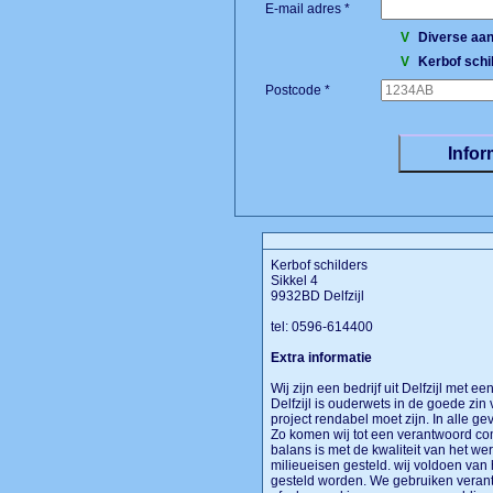
E-mail adres *
V
Diverse aan
V
Kerbof schi
Postcode *
Kerbof schilders
Sikkel 4
9932BD Delfzijl
tel: 0596-614400
Extra informatie
Wij zijn een bedrijf uit Delfzijl met e
Delfzijl is ouderwets in de goede zi
project rendabel moet zijn. In alle g
Zo komen wij tot een verantwoord comm
balans is met de kwaliteit van het w
milieueisen gesteld. wij voldoen van
gesteld worden. We gebruiken verant