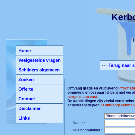
Kerbo
Home
Veelgestelde vragen
Terug naar s
<<=
Schilders algemeen
Zoeken
Ontvang gratis en vrijblijvend
informati
Offerte
omgeving en bespaar! U bent niet verpl
nergens aan vast.
Contact
De aanbiedingen zijn veelal extra scherp
schildersbedrijven.
U ontvangt eenmali
Disclaimer
Links
Naam *
Telefoonnummer *