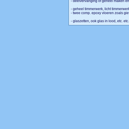
- deelvervanging of geheel maken en
- geheel timmerwerk, licht timmerwe
- twee comp. epoxy vloeren zoals gie
- glaszetten, ook glas in lood, etc. etc