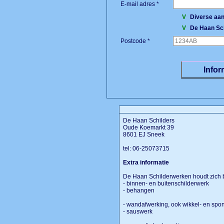
E-mail adres *
V
Diverse aan
V
De Haan Sc
Postcode *
De Haan Schilders
Oude Koemarkt 39
8601 EJ Sneek
tel: 06-25073715
Extra informatie
De Haan Schilderwerken houdt zich 
- binnen- en buitenschilderwerk
- behangen
- wandafwerking, ook wikkel- en spo
- sauswerk