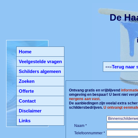
De Ha
Home
Veelgestelde vragen
Terug naar 
<<=
Schilders algemeen
Zoeken
Ontvang gratis en vrijblijvend
informati
Offerte
omgeving en bespaar! U bent niet verpl
nergens aan vast.
Contact
De aanbiedingen zijn veelal extra scherp
schildersbedrijven.
U ontvangt eenmali
Disclaimer
Links
Naam *
Telefoonnummer *