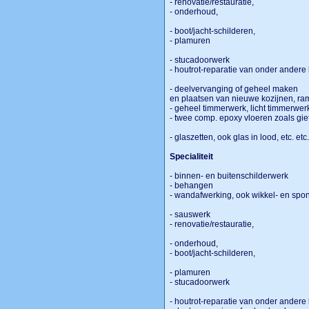
- renovatie/restauratie,
- onderhoud,
- boot/jacht-schilderen,
- plamuren
- stucadoorwerk
- houtrot-reparatie van onder andere
- deelvervanging of geheel maken
en plaatsen van nieuwe kozijnen, ra
- geheel timmerwerk, licht timmerwe
- twee comp. epoxy vloeren zoals gie
- glaszetten, ook glas in lood, etc. etc
Specialiteit
- binnen- en buitenschilderwerk
- behangen
- wandafwerking, ook wikkel- en spo
- sauswerk
- renovatie/restauratie,
- onderhoud,
- boot/jacht-schilderen,
- plamuren
- stucadoorwerk
- houtrot-reparatie van onder andere