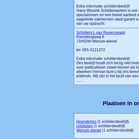
Extra informatie schildersbedrijf:
Harry Wissink Schilderwerken is een 
specialismen en een breed aanbod a
opgeleide vakmensen staat garant vo
van uw opdracht.
Schilders L van Ravenzwaaij
Ramsbrugweg 6
7345DW Wenum wiesel
tel: 055-3121372
Extra informatie schildersbedrijf:
Ons bedrijf houdt zich bezig met on
voor particulieren zowel binnen als 
afwerken hiervan kunt u bij ons terec
plafonds. Wij zijn in het bezit van 
.......
Plaatsen in 
Hoenderloo
(1 schildersbedrijf)
Ugchelen
(1 schildersbedrijf)
Wenum wiesel
(1 schildersbedrijf)