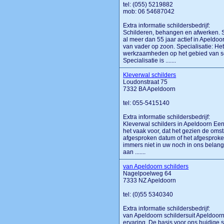
tel: (055) 5219882
mob: 06 54687042
Extra informatie schildersbedrijf:
Schilderen, behangen en afwerken. Sc
al meer dan 55 jaar actief in Apeldoo
van vader op zoon. Specialisatie: Het 
werkzaamheden op het gebied van s
Specialisatie is .......
Kleverwal schilders
Loudonstraat 75
7332 BA Apeldoorn
tel: 055-5415140
Extra informatie schildersbedrijf:
Kleverwal schilders in Apeldoorn Een 
het vaak voor, dat het gezien de oms
afgesproken datum of het afgesproken 
immers niet in uw noch in ons belan
aan .......
van Apeldoorn schilders
Nagelpoelweg 64
7333 NZ Apeldoorn
tel: (0)55 5340340
Extra informatie schildersbedrijf:
van Apeldoorn schildersuit Apeldoor
ervaring. De basis voor ons huidige 