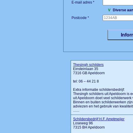
E-mail adres *
V
Diverse aan
Postcode *
Thesingh schilders
Einsteinlaan 35
7316 GB Apeldoorn
tel: 06 – 44 21 8
Extra informatie schildersbedrijf:
Thesingh schilders uit Apeldoorn is e
uit Apeldoorn doet veel schilderwerk
Binnen en buiten schilderwerken zijn 
adviezen en het gebruik van kwaliteit
.......
Schildersbedrijf H.F. Amptmeijer
Loseweg 96
7315 BH Apeldoorn