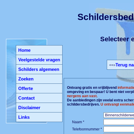
Schildersbed
Selecteer e
Home
Veelgestelde vragen
Terug na
<<=
Schilders algemeen
Zoeken
Ontvang gratis en vrijblijvend
informati
Offerte
omgeving en bespaar! U bent niet verpl
nergens aan vast.
Contact
De aanbiedingen zijn veelal extra scherp
schildersbedrijven.
U ontvangt eenmali
Disclaimer
Links
Naam *
Telefoonnummer *