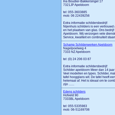
Ina Boudier-Bakkersingel 17
7321JP Apeldoorn
tel: 055-3603885
mob: 06 22439256
Extra informatie schildersbedrijf:
Nijenhuis schilders is een vertrouwd
en het plaatsen van glas. Ons bedrij
Apeldoorn. Wij verzorgen vele dienste
Service, kwaliteit en continuiteit staan 
Schamp Schilderwerken Apeldoorn
Nagelpoelweg 4
7333 NZ Apeldoorn
tel: (0) 24 206 03 87
Extra informatie schildersbedrijf:
Schilder apeldoorn Meer dan 14 jaar 
Veel modellen en types. Schilder, m
tafel hoogglans wit. De tafel heeft 
helemaal af. Het is ideaal om te co
zijn .......
Edens schilders
Hofveld 90
7333BL Apeldoorn
tel: 055-5335983
mob: 06-51169706