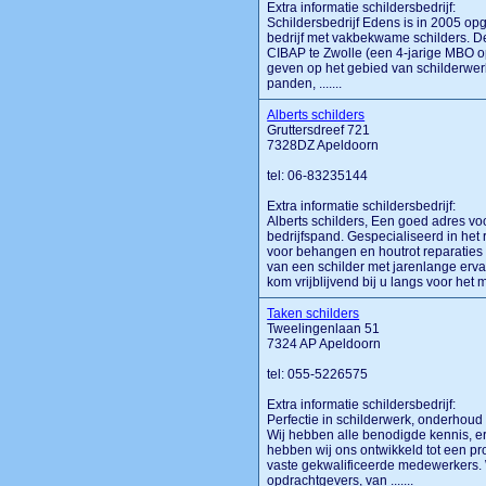
Extra informatie schildersbedrijf:
Schildersbedrijf Edens is in 2005 op
bedrijf met vakbekwame schilders. D
CIBAP te Zwolle (een 4-jarige MBO op
geven op het gebied van schilderwe
panden, .......
Alberts schilders
Gruttersdreef 721
7328DZ Apeldoorn
tel: 06-83235144
Extra informatie schildersbedrijf:
Alberts schilders, Een goed adres v
bedrijfspand. Gespecialiseerd in het
voor behangen en houtrot reparaties b
van een schilder met jarenlange ervar
kom vrijblijvend bij u langs voor het 
Taken schilders
Tweelingenlaan 51
7324 AP Apeldoorn
tel: 055-5226575
Extra informatie schildersbedrijf:
Perfectie in schilderwerk, onderhou
Wij hebben alle benodigde kennis, e
hebben wij ons ontwikkeld tot een pro
vaste gekwalificeerde medewerkers.
opdrachtgevers, van .......