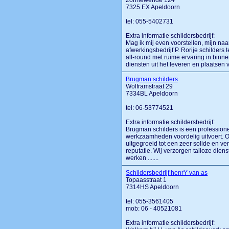
Zonnewende 124
7325 EX Apeldoorn
tel: 055-5402731
Extra informatie schildersbedrijf:
Mag ik mij even voorstellen, mijn naa
afwerkingsbedrijf P. Rorije schilders 
all-round met ruime ervaring in binn
diensten uit het leveren en plaatsen v
Brugman schilders
Wolframstraat 29
7334BL Apeldoorn
tel: 06-53774521
Extra informatie schildersbedrijf:
Brugman schilders is een profession
werkzaamheden voordelig uitvoert. On
uitgegroeid tot een zeer solide en 
reputatie. Wij verzorgen talloze diens
werken .......
Schildersbedrijf henrY van as
Topaasstraat 1
7314HS Apeldoorn
tel: 055-3561405
mob: 06 - 40521081
Extra informatie schildersbedrijf: