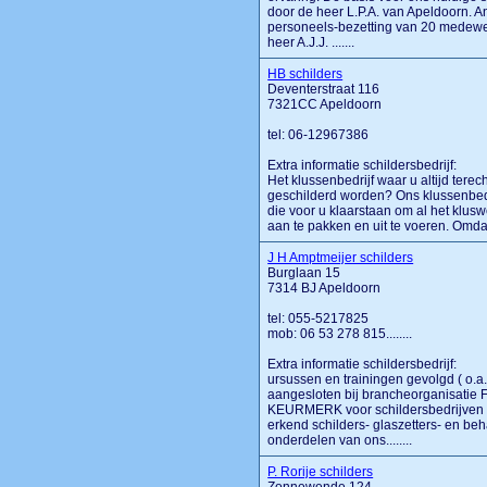
door de heer L.P.A. van Apeldoorn. An
personeels-bezetting van 20 medewer
heer A.J.J. .......
HB schilders
Deventerstraat 116
7321CC Apeldoorn
tel: 06-12967386
Extra informatie schildersbedrijf:
Het klussenbedrijf waar u altijd ter
geschilderd worden? Ons klussenbed
die voor u klaarstaan om al het klu
aan te pakken en uit te voeren. Omdat w
J H Amptmeijer schilders
Burglaan 15
7314 BJ Apeldoorn
tel: 055-5217825
mob: 06 53 278 815........
Extra informatie schildersbedrijf:
ursussen en trainingen gevolgd ( o.a
aangesloten bij brancheorganisatie 
KEURMERK voor schildersbedrijven in
erkend schilders- glaszetters- en beh
onderdelen van ons........
P. Rorije schilders