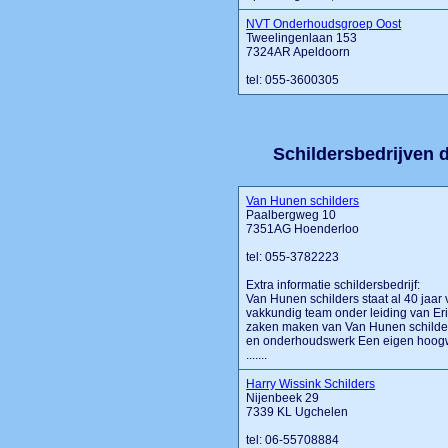
NVT Onderhoudsgroep Oost
Tweelingenlaan 153
7324AR Apeldoorn
tel: 055-3600305
Schildersbedrijven d
Van Hunen schilders
Paalbergweg 10
7351AG Hoenderloo
tel: 055-3782223
Extra informatie schildersbedrijf:
Van Hunen schilders staat al 40 jaar v
vakkundig team onder leiding van Erik
zaken maken van Van Hunen schilders
en onderhoudswerk Een eigen hoogwer
.......
Harry Wissink Schilders
Nijenbeek 29
7339 KL Ugchelen
tel: 06-55708884