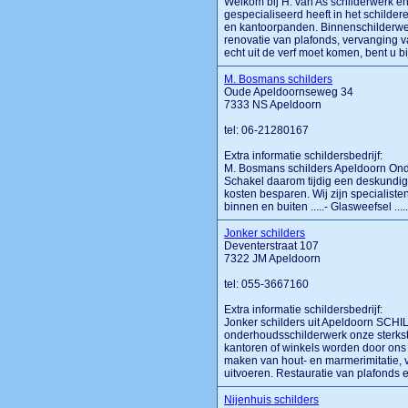
Welkom bij H. van As schilderwerk en 
gespecialiseerd heeft in het schilde
en kantoorpanden. Binnenschilderwer
renovatie van plafonds, vervanging va
echt uit de verf moet komen, bent u b
M. Bosmans schilders
Oude Apeldoornseweg 34
7333 NS Apeldoorn
tel: 06-21280167
Extra informatie schildersbedrijf:
M. Bosmans schilders Apeldoorn Ond
Schakel daarom tijdig een deskundig s
kosten besparen. Wij zijn specialiste
binnen en buiten .....- Glasweefsel .....-
Jonker schilders
Deventerstraat 107
7322 JM Apeldoorn
tel: 055-3667160
Extra informatie schildersbedrijf:
Jonker schilders uit Apeldoorn SCHI
onderhoudsschilderwerk onze ster
kantoren of winkels worden door 
maken van hout- en marmerimitatie, 
uitvoeren. Restauratie van plafonds 
Nijenhuis schilders