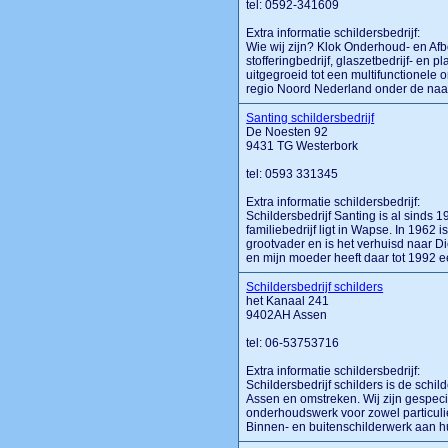
tel: 0592-341609
Extra informatie schildersbedrijf:
Wie wij zijn? Klok Onderhoud- en Afb
stofferingbedrijf, glaszetbedrijf- en 
uitgegroeid tot een multifunctionele
regio Noord Nederland onder de naam “
Santing schildersbedrijf
De Noesten 92
9431 TG Westerbork
tel: 0593 331345
Extra informatie schildersbedrijf:
Schildersbedrijf Santing is al sinds 
familiebedrijf ligt in Wapse. In 1962
grootvader en is het verhuisd naar Die
en mijn moeder heeft daar tot 1992 een
Schildersbedrijf schilders
het Kanaal 241
9402AH Assen
tel: 06-53753716
Extra informatie schildersbedrijf:
Schildersbedrijf schilders is de schi
Assen en omstreken. Wij zijn gespeci
onderhoudswerk voor zowel particulier
Binnen- en buitenschilderwerk aan hui