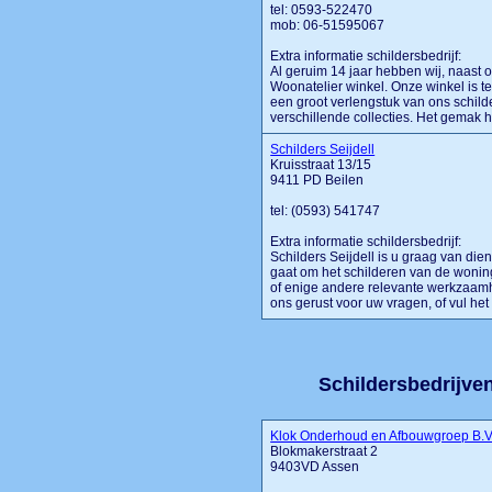
tel: 0593-522470
mob: 06-51595067
Extra informatie schildersbedrijf:
Al geruim 14 jaar hebben wij, naast o
Woonatelier winkel. Onze winkel is te
een groot verlengstuk van ons schild
verschillende collecties. Het gemak hier
Schilders Seijdell
Kruisstraat 13/15
9411 PD Beilen
tel: (0593) 541747
Extra informatie schildersbedrijf:
Schilders Seijdell is u graag van die
gaat om het schilderen van de wonin
of enige andere relevante werkzaamh
ons gerust voor uw vragen, of vul het 
Schildersbedrijven 
Klok Onderhoud en Afbouwgroep B.
Blokmakerstraat 2
9403VD Assen