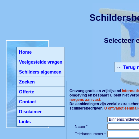
Schildersbe
Selecteer e
Home
Veelgestelde vragen
Terug n
<<=
Schilders algemeen
Zoeken
Ontvang gratis en vrijblijvend
informati
Offerte
omgeving en bespaar! U bent niet verpl
nergens aan vast.
Contact
De aanbiedingen zijn veelal extra scherp
schildersbedrijven.
U ontvangt eenmali
Disclaimer
Links
Naam *
Telefoonnummer *