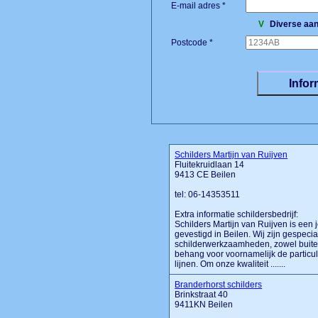
E-mail adres *
V
Diverse aan
Postcode *
Schilders Martijn van Ruijven
Fluitekruidlaan 14
9413 CE Beilen
tel: 06-14353511
Extra informatie schildersbedrijf:
Schilders Martijn van Ruijven is een j
gevestigd in Beilen. Wij zijn gespeci
schilderwerkzaamheden, zowel buiten
behang voor voornamelijk de particuli
lijnen. Om onze kwaliteit .......
Branderhorst schilders
Brinkstraat 40
9411KN Beilen